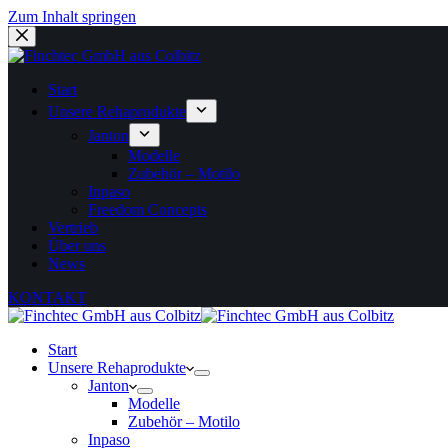
Zum Inhalt springen
Start
Unsere Rehaprodukte
Janton
Modelle
Zubehör – Motilo
Inpaso
Freedom Concepts
Vertrieb
Über uns
News
KONTAKT
Start
Unsere Rehaprodukte
Janton
Modelle
Zubehör – Motilo
Inpaso